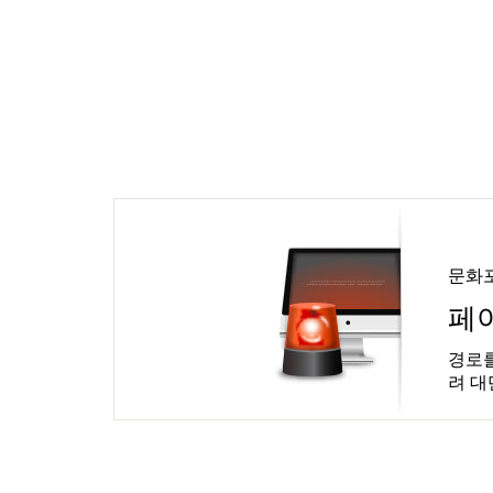
문화
페
경로를
려 대