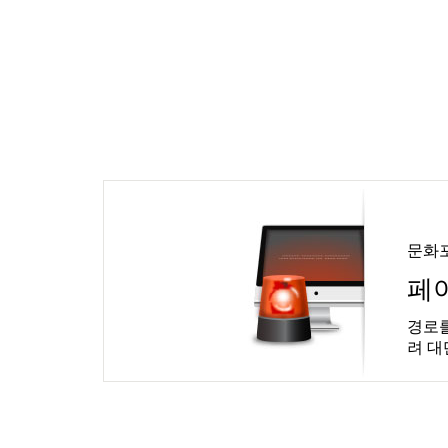
문화
페
경로를
려 대