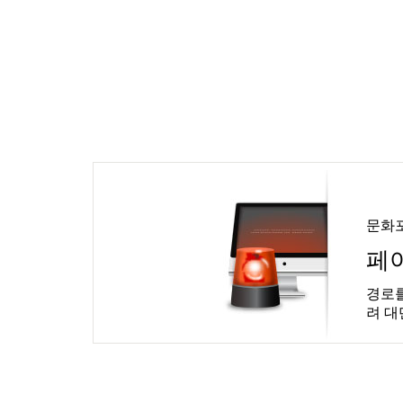
문화
페
경로를
려 대