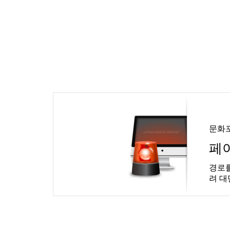
문화
페
경로를
려 대