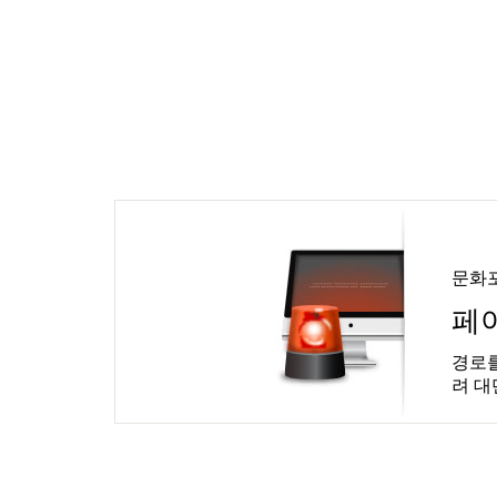
문화
페
경로를
려 대