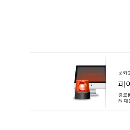
문화
페
경로를
려 대