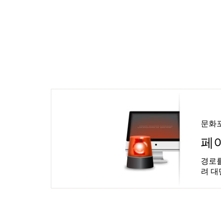
문화
페
경로를
려 대