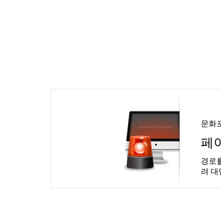
문화
페
경로를
려 대