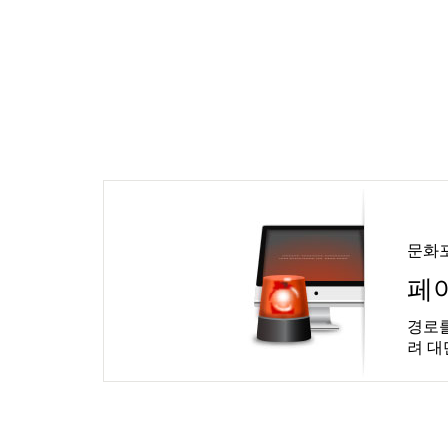
문화
페
경로를
려 대