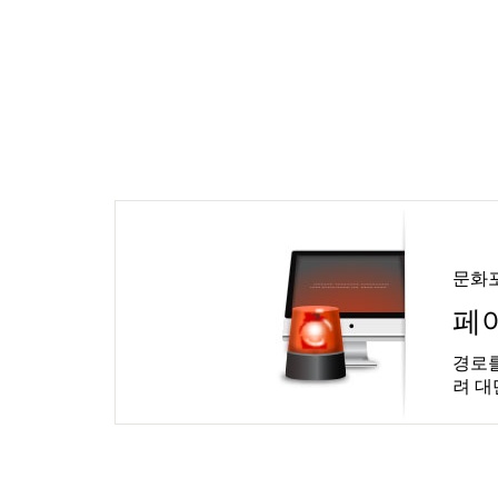
문화
페
경로를
려 대