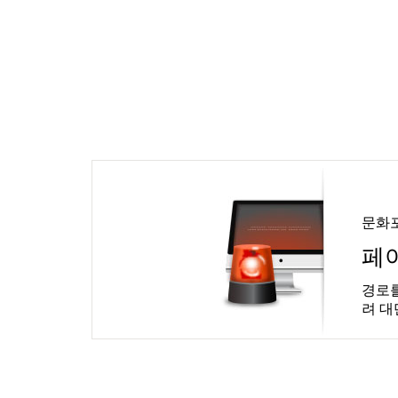
문화
페
경로를
려 대