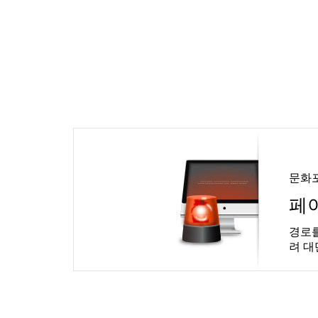
문화
페
경로를
려 대