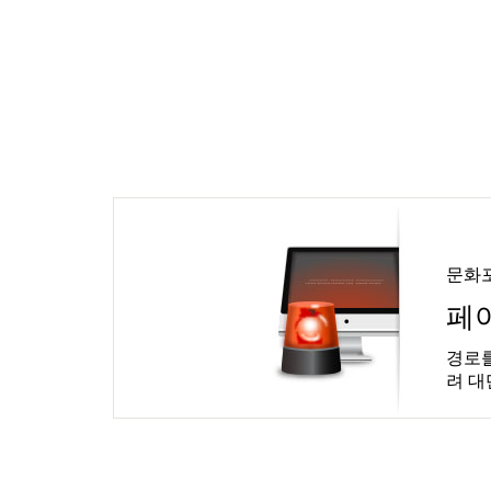
문화
페
경로를
려 대