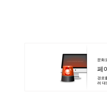
문화
페
경로를
려 대