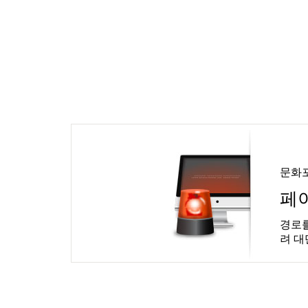
문화
페
경로를
려 대