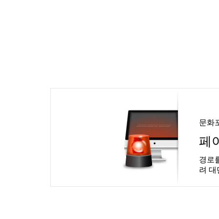
문화
페
경로를
려 대