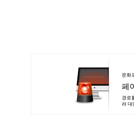
문화
페
경로를
려 대