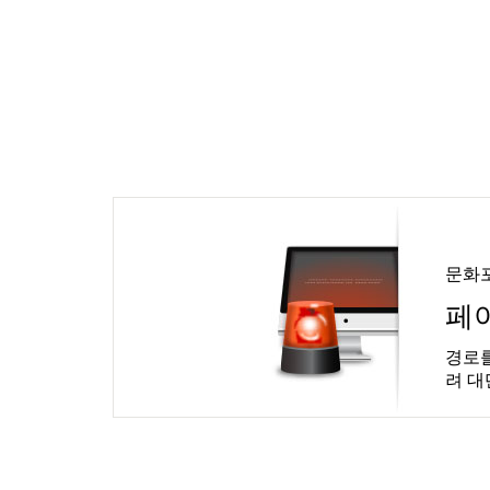
문화
페
경로를
려 대