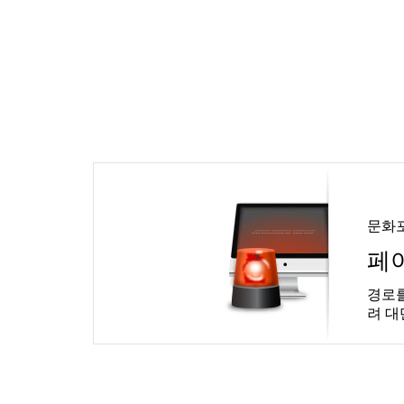
문화
페
경로를
려 대