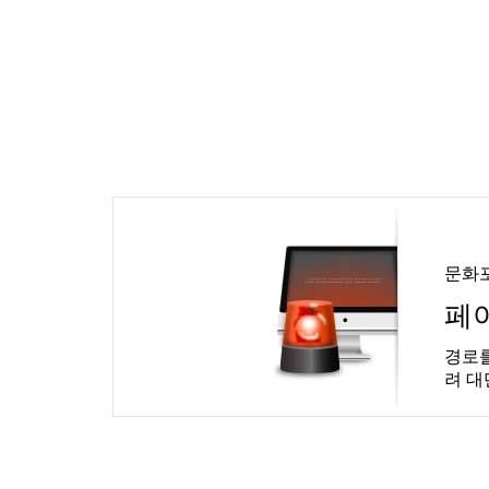
문화
페
경로를
려 대