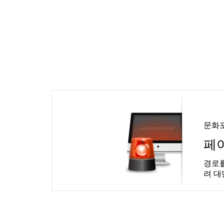
문화
페
경로를
려 대