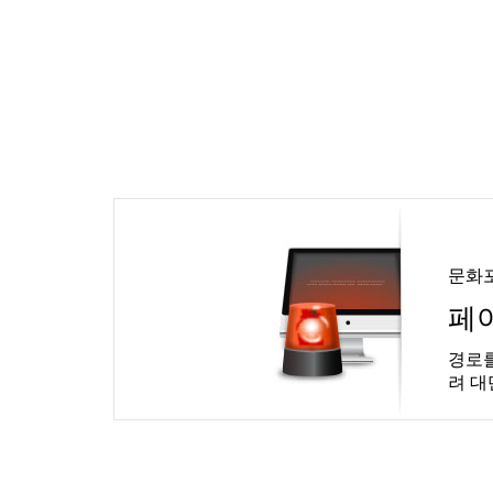
문화
페
경로를
려 대