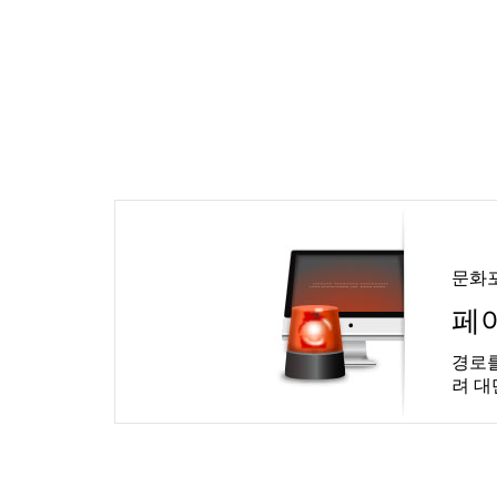
문화
페
경로를
려 대