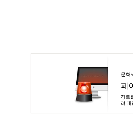
문화
페
경로를
려 대