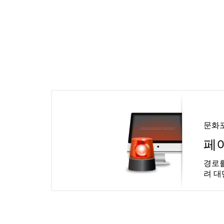
문화
페
경로를
려 대