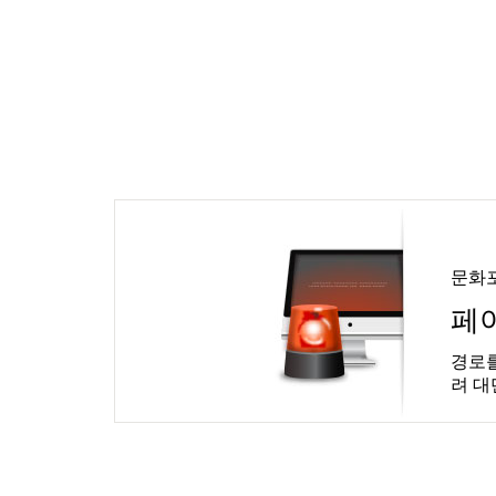
문화
페
경로를
려 대