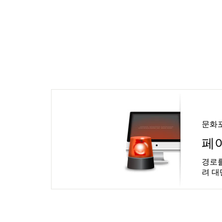
문화
페
경로를
려 대