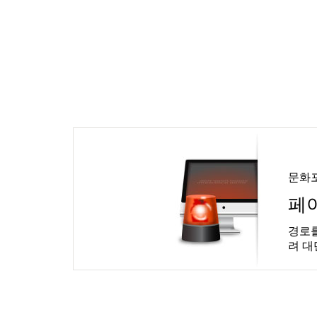
문화
페
경로를
려 대