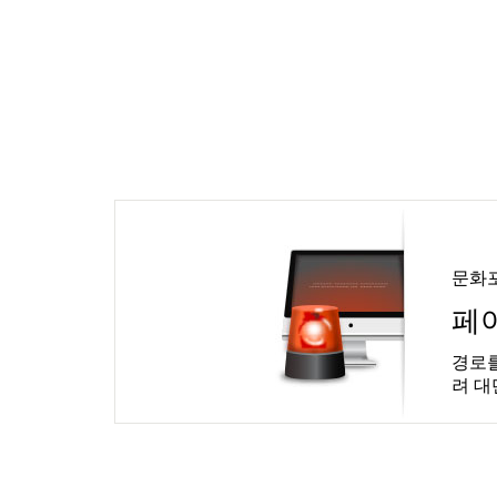
문화
페
경로를
려 대