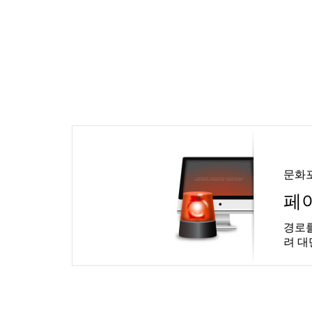
문화
페
경로를
려 대