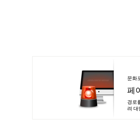
문화
페
경로를
려 대