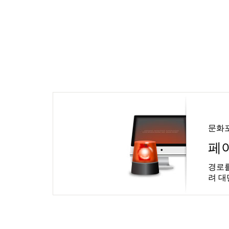
문화
페
경로를
려 대