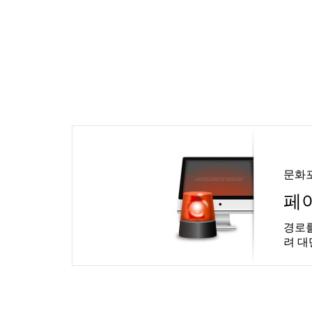
문화
페
경로를
려 대