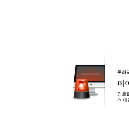
문화
페
경로를
려 대