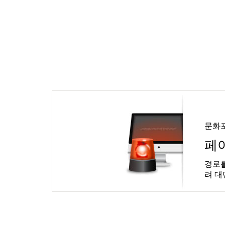
문화
페
경로를
려 대