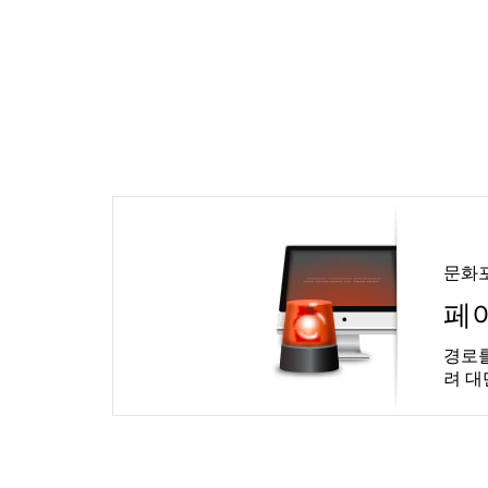
문화
페
경로를
려 대