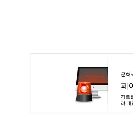
문화
페
경로를
려 대