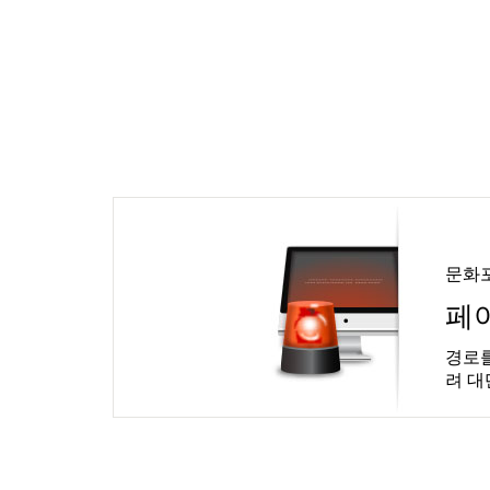
문화
페
경로를
려 대