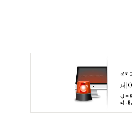
문화
페
경로를
려 대