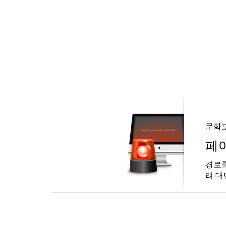
문화
페
경로를
려 대