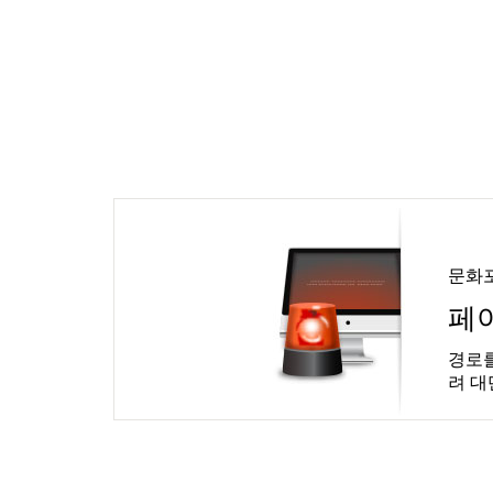
문화
페
경로를
려 대