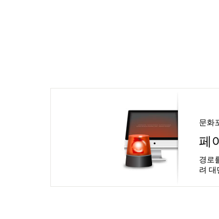
문화
페
경로를
려 대