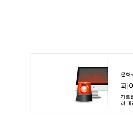
문화
페
경로를
려 대