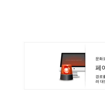
문화
페
경로를
려 대