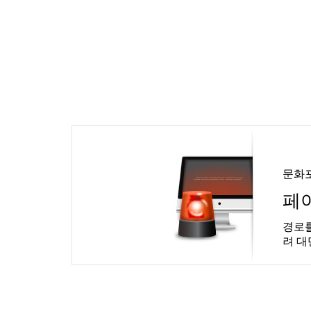
문화
페
경로를
려 대