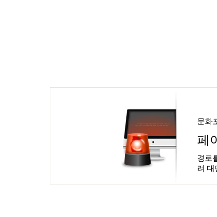
문화
페
경로를
려 대