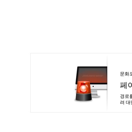
문화
페
경로를
려 대