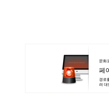
문화
페
경로를
려 대