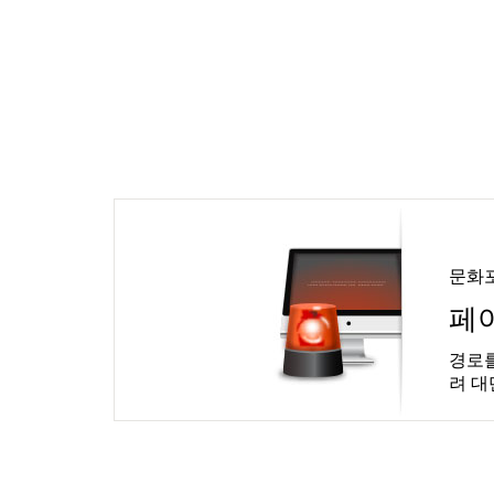
문화
페
경로를
려 대