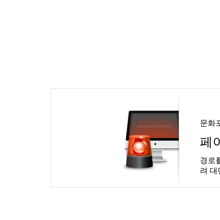
문화
페
경로를
려 대